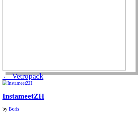
←
Vetropack
InstameetZH
by
Boris