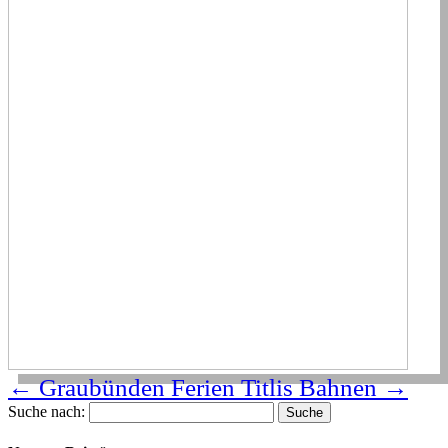
←
Graubünden Ferien
Titlis Bahnen
→
Suche nach: