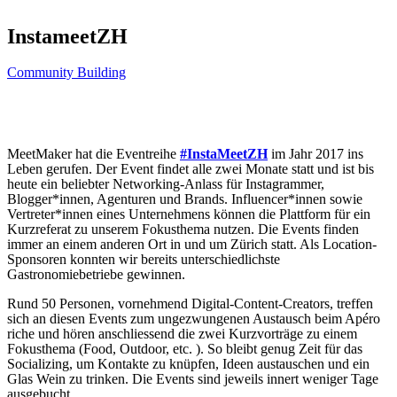
InstameetZH
Community Building
MeetMaker hat die Eventreihe
#InstaMeetZH
im Jahr 2017 ins
Leben gerufen. Der Event findet alle zwei Monate statt und ist bis
heute ein beliebter Networking-Anlass für Instagrammer,
Blogger*innen, Agenturen und Brands. Influencer*innen sowie
Vertreter*innen eines Unternehmens können die Plattform für ein
Kurzreferat zu unserem Fokusthema nutzen. Die Events finden
immer an einem anderen Ort in und um Zürich statt. Als Location-
Sponsoren konnten wir bereits unterschiedlichste
Gastronomiebetriebe gewinnen.
Rund 50 Personen, vornehmend Digital-Content-Creators, treffen
sich an diesen Events zum ungezwungenen Austausch beim Apéro
riche und hören anschliessend die zwei Kurzvorträge zu einem
Fokusthema (Food, Outdoor, etc. ). So bleibt genug Zeit für das
Socializing, um Kontakte zu knüpfen, Ideen austauschen und ein
Glas Wein zu trinken. Die Events sind jeweils innert weniger Tage
ausgebucht.