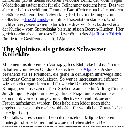
Eintreffen gab es diesen leckeren Welcome-Drink, der wohl wegen
Wiederholungstäter nicht für alle Teilnehmer gereicht hatte. Das war
aber nur halb so schlimm. Denn die Bar offerierte auch alle anderen
Getränke während dem Networking Teil, bevor die Jungs vom
Collective «
The Alpinists
» mit ihrer Präsentation starteten. Und
nicht zu vergessen waren natürlich die diversen Snacks direkt aus
der Küche – vom Spargelsalat bis zum süssen Beeren-Kuchen. Hier
gleich nochmals ein grosses Dankeschön an das
Aja Resort Zürich
für die tolle Gastfreundschaft, 1Aja.
The Alpinists als grösstes Schweizer
Kollektiv
Mit einem inspirierendem Vortrag gab es Einblicke in das Tun und
Schaffen vom Swiss Outdoor Collective
The Alpinists
. Aktuell
bestehend aus 11 Freunden, die gerne in den Alpen unterwegs sind
und crazy Content produzieren. So war es interessant zu erfahren,
wie sie sich organisieren und für welche Brands sie schon
Kampagnen umsetzen durften. Soeben waren sie im Auftrag für die
Jungfraujoch Region unterwegs. In der Fragerunde erstaunte es
dann nicht, vorne 6 Jungs vom Collective stehend, ob sie auch
Frauen aufnehmen würden. Dies habe sich leider noch nicht
ergeben, sie seien aber sehr wohl offen für weiblichen Zuwachs bei
the Alpinists :).
Ebenfalls war es spannend von den einzelnen Mitglieder deren
Hintergrund zu erfahren und wo sie im Leben stehen. Die