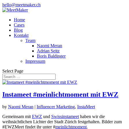
hello@meetmaker.ch
Home
Cases
Blog
Kontakt
Team
Naomi Meran
Adrian Seitz
Boris Baldinger
Impressum
Select Page
Instameet #meinlichtmoment mit EWZ
by
Naomi Meran
|
Influencer Marketing
,
InstaMeet
Gemeinsam mit
EWZ
und
Swissinstameet
haben wir die
weihnächtlichen Lichter der Stadt Zürich festgehalten. Bilder zum
#EWZMeet findet ihr unter #
meinlichtmoment
.