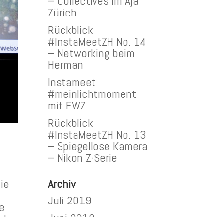
– Collectives im Aja
Zürich
Rückblick
#InstaMeetZH No. 14
– Networking beim
Herman
Instameet
#meinlichtmoment
mit EWZ
Rückblick
#InstaMeetZH No. 13
– Spiegellose Kamera
– Nikon Z-Serie
ie
Archiv
Juli 2019
ie